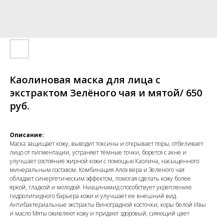
Каолиновая маска для лица с
экстрактом Зелёного чая и мятой/ 650
руб.
Описание:
Маска защищает кожу, выводит токсины и открывает поры, отбеливает
лицо от пигментации, устраняет тёмные точки, борется с акне и
улучшает состояние жирной кожи с помощью Каолина, насыщенного
минеральным составом. Комбинация Алоэ вера и Зеленого чая
обладает синергетическим эффектом, помогая сделать кожу более
яркой, гладкой и молодой. Ниацинамид способствует укреплению
гидролипидного барьера кожи и улучшает ее внешний вид.
Антибактериальные экстракты Виноградной косточки, коры белой Ивы
и масло Мяты оживляют кожу и придают здоровый, сияющий цвет