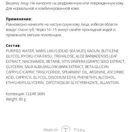
Вашему лицу. Не наносите на раздраженную или поврежденную кожу.
Для нормальной и комбинированной кожи.
Применение:
Равномерно нанесите на чистую сухую кожу лица, избегая области
вокруг глаз и губ. Через 10- 15 минут смойте прохладной водой и
промокните мягким полотенцем.
Состав:
PURIFIED WATER, MARIS LIMUS (DEAD SEA MUD), KAOLIN, BUTYLENE
GLYCOL, RYOKU-CHA EKISU, TREHALOSE, ALOE BARBADENSIS LEAF
EXTRACT, NIACINAMIDE, BETAINE, VITIS VINIFERA (GRAPE) SEED EXTRACT,
GLYCERIN, SALIX ALBA (WILLOW) BARK EXTRACT, BETA-GLUCAN
CAPRYLIC/CAPRIC TRIGLYCERIDE, SPEARMINT OIL, ARGININE, ASCORBIC
ACID, CAPRYLYL GLYCOL, DISODIUM EDTA, PHENETHYL ALCOHOL,
ETHYLHEXYLGLYCERIN , DIPOTASSIUM GLYCYRRHIZATE, ALLANTOIN.
Коллекция: CLEAR SKIN
Weight: 60 g
Tilda
Made on