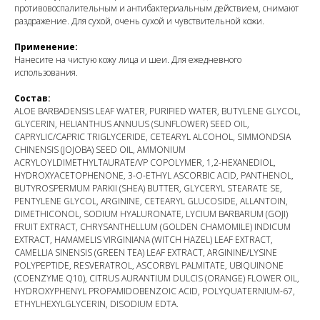
противовоспалительным и антибактериальным действием, снимают
раздражение. Для сухой, очень сухой и чувствительной кожи.
Применение:
Нанесите на чистую кожу лица и шеи. Для ежедневного
использования.
Состав:
ALOE BARBADENSIS LEAF WATER, PURIFIED WATER, BUTYLENE GLYCOL,
GLYCERIN, HELIANTHUS ANNUUS (SUNFLOWER) SEED OIL,
CAPRYLIC/CAPRIC TRIGLYCERIDE, CETEARYL ALCOHOL, SIMMONDSIA
CHINENSIS (JOJOBA) SEED OIL, AMMONIUM
ACRYLOYLDIMETHYLTAURATE/VP COPOLYMER, 1,2-HEXANEDIOL,
HYDROXYACETOPHENONE, 3-O-ETHYL ASCORBIC ACID, PANTHENOL,
BUTYROSPERMUM PARKII (SHEA) BUTTER, GLYCERYL STEARATE SE,
PENTYLENE GLYCOL, ARGININE, CETEARYL GLUCOSIDE, ALLANTOIN,
DIMETHICONOL, SODIUM HYALURONATE, LYCIUM BARBARUM (GOJI)
FRUIT EXTRACT, CHRYSANTHELLUM (GOLDEN CHAMOMILE) INDICUM
EXTRACT, HAMAMELIS VIRGINIANA (WITCH HAZEL) LEAF EXTRACT,
CAMELLIA SINENSIS (GREEN TEA) LEAF EXTRACT, ARGININE/LYSINE
POLYPEPTIDE, RESVERATROL, ASCORBYL PALMITATE, UBIQUINONE
(COENZYME Q10), CITRUS AURANTIUM DULCIS (ORANGE) FLOWER OIL,
HYDROXYPHENYL PROPAMIDOBENZOIC ACID, POLYQUATERNIUM-67,
ETHYLHEXYLGLYCERIN, DISODIUM EDTA.